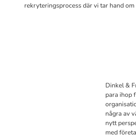
rekryteringsprocess där vi tar hand om all
Dinkel & F
para ihop 
organisati
några av v
nytt persp
med företa