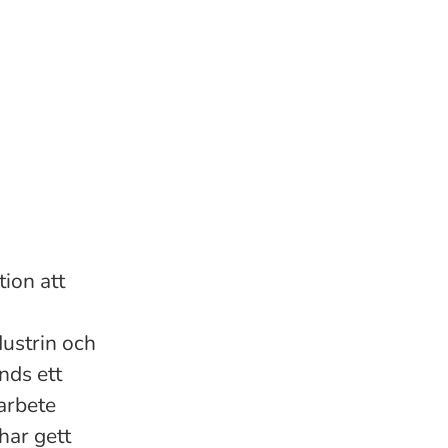
ion att
dustrin och
nds ett
arbete
har gett