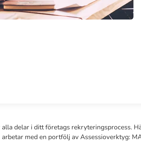
r alla delar i ditt företags rekryteringsprocess. H
i arbetar med en portfölj av Assessioverktyg: M