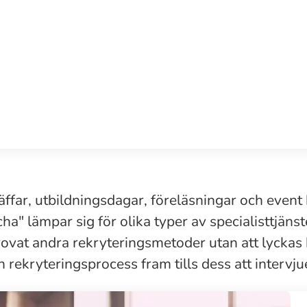
ffar, utbildningsdagar, föreläsningar och event 
ha" lämpar sig för olika typer av specialisttjäns
ovat andra rekryteringsmetoder utan att lyckas 
in rekryteringsprocess fram tills dess att interv