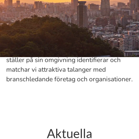
parar ihop människor och företag som vi
tycker om och tror på. Då skapas
förutsättningar för en framgångsrik
rekrytering.
Med ett unikt nätverk och en förståelse för
de krav framtidens ledare
ställer på sin omgivning identifierar och
matchar vi attraktiva talanger med
branschledande företag och organisationer.
Aktuella