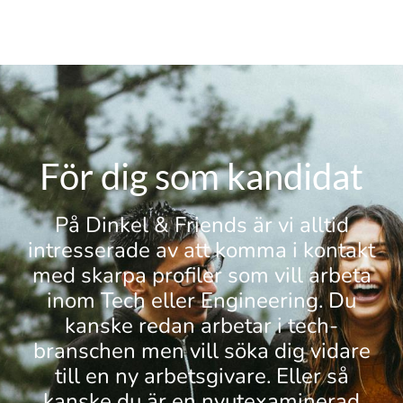
För dig som kandidat
På Dinkel & Friends är vi alltid
intresserade av att komma i kontakt
med skarpa profiler som vill arbeta
inom Tech eller Engineering. Du
kanske redan arbetar i tech-
branschen men vill söka dig vidare
till en ny arbetsgivare. Eller så
kanske du är en nyutexaminerad