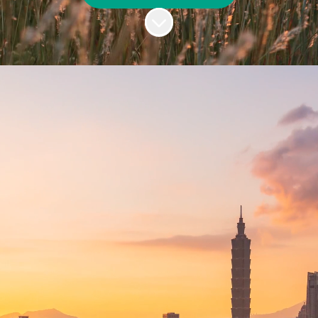
Skrolla för mer innehåll
Specialister på
rekrytering inom tech
och engineering.
Vi hjälper designers, ingenjörer och
utvecklare och kopplar samman dem med
möjligheter vi vet att de kommer att älska.
På Dinkel & Friends har vi en enkel idé. Vi