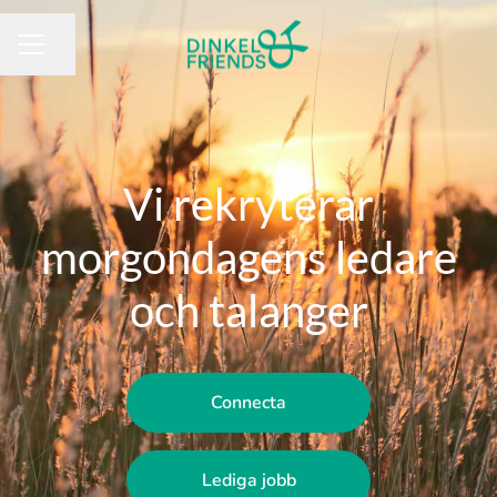
Dela sidan
KARRIÄRMENY
Vi rekryterar
morgondagens ledare
och talanger
Connecta
Lediga jobb